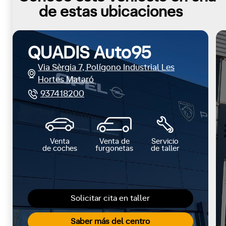
de estas ubicaciones
QUADIS Auto95
Via Sèrgia 7, Polígono Industrial Les
Hortes Mataró
937418200
Venta
Venta de
Servicio
de coches
furgonetas
de taller
Solicitar cita en taller
Saber más del centro