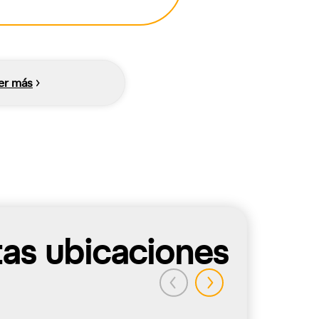
er más
tas ubicaciones