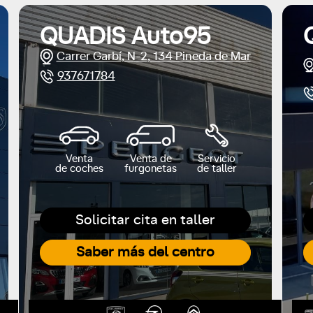
QUADIS Auto95
Carrer Garbí, N-2, 134 Pineda de Mar
937671784
Venta
Venta de
Servicio
de coches
furgonetas
de taller
Solicitar cita en taller
Saber más del centro