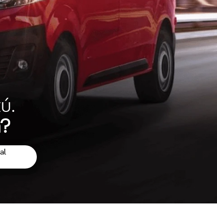
ú.
a?
al