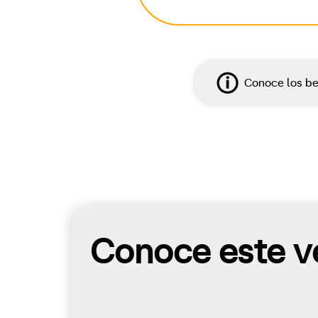
Conoce los be
Conoce este ve