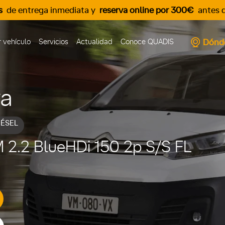
s
de entrega inmediata y
reserva online por 300€
antes d
Dónd
 vehículo
Servicios
Actualidad
Conoce QUADIS
va
IÉSEL
M 2.2 BlueHDi 150 2p S/S FL