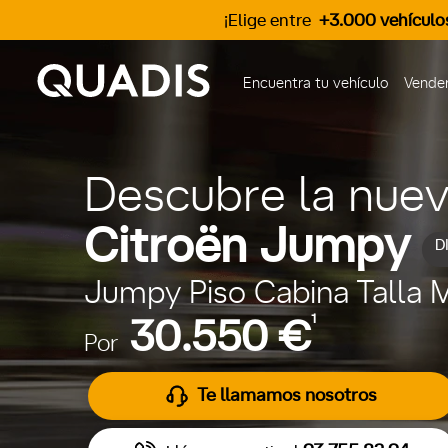
¡Elige entre
+3.000 vehículo
Encuentra tu vehículo
Vender
Descubre la nue
Citroën Jumpy
D
Jumpy Piso Cabina Talla 
1
30.550 €
Por
Te llamamos nosotros