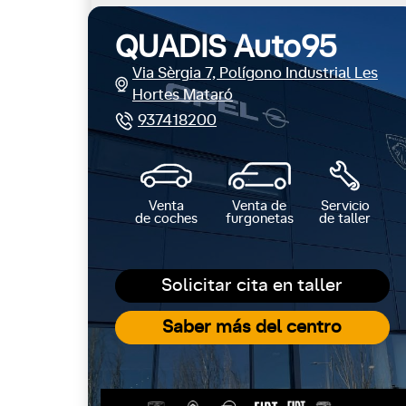
QUADIS Auto95
Via Sèrgia 7, Polígono Industrial Les
Hortes Mataró
937418200
Venta
Venta de
Servicio
de coches
furgonetas
de taller
Solicitar cita en taller
Saber más del centro