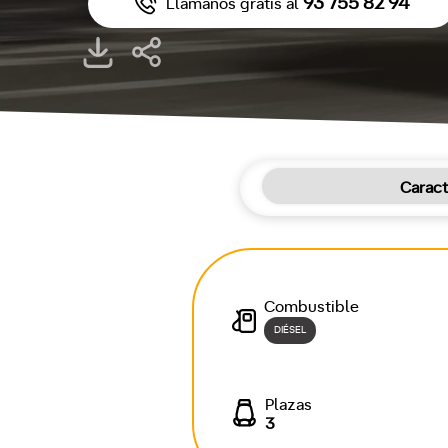
93 755 82 94
Llámanos gratis al
Caract
Combustible
DIÉSEL
Plazas
3