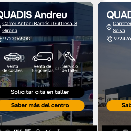
QUADIS Andreu
QUAD
Carrer Antoni Barnés i Gultresa, 8
Carreter
Girona
Selva
972206808
972476
Venta
Venta de
Servicio
de coches
furgonetas
de taller
Solicitar cita en taller
Saber más del centro
Sab