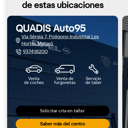
de estas ubicaciones
QUADIS Auto95
Via Sèrgia 7, Polígono Industrial Les
Hortes Mataró
937418200
Venta
Venta de
Servicio
de coches
furgonetas
de taller
Solicitar cita en taller
Saber más del centro