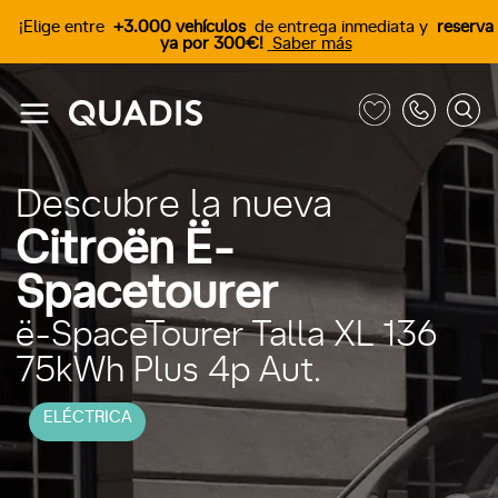
¡Elige entre
+3.000 vehículos
de entrega inmediata y
reserva
ya por 300€!
Saber más
Descubre la nueva
Citroën Ë-
Spacetourer
ë-SpaceTourer Talla XL 136
75kWh Plus 4p Aut.
ELÉCTRICA