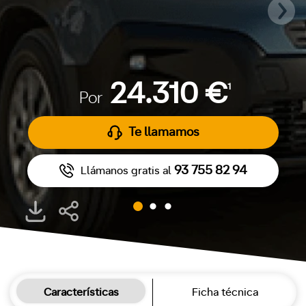
24.310 €
1
Por
Te llamamos
93 755 82 94
Llámanos gratis al
Características
Ficha técnica