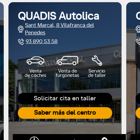
QUADIS Autolica
Sant Marçal, 8 Vilafranca del
Penedes
93 890 53 58
Venta
Venta de
Servicio
de coches
furgonetas
de taller
Solicitar cita en taller
Saber más del centro