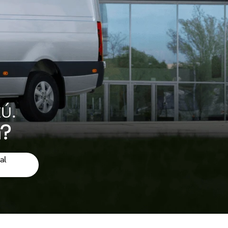
ú.
a?
al