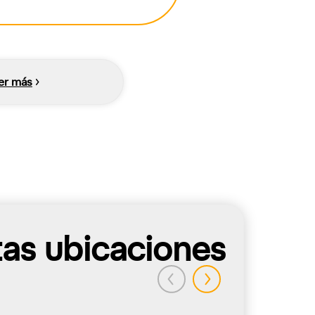
er más
tas ubicaciones