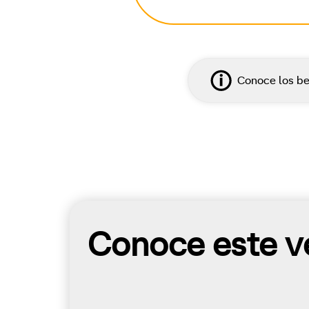
Conoce los be
Conoce este ve