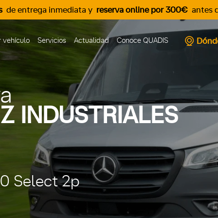
s
de entrega inmediata y
reserva online por 300€
antes d
Dónd
 vehículo
Servicios
Actualidad
Conoce QUADIS
va
Z INDUSTRIALES
50 Select 2p