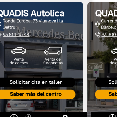
QUADIS Autolica
QUAD
Ronda Europa, 73 Vilanova i la
Carrer 
Geltru
Barcelo
93 814 45 44
93 300
Venta
Venta de
V
de coches
furgonetas
de 
Solicitar cita en taller
Sol
Saber más del centro
Sab