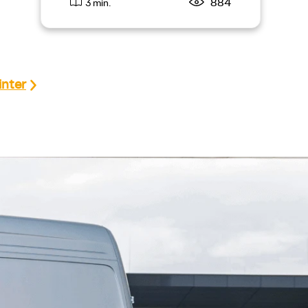
884
3 min.
inter