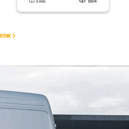
884
3 min.
inter