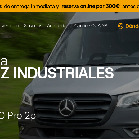
s
de entrega inmediata y
reserva online por 300€
antes d
Dónd
 vehículo
Servicios
Actualidad
Conoce QUADIS
va
Z INDUSTRIALES
0 Pro 2p