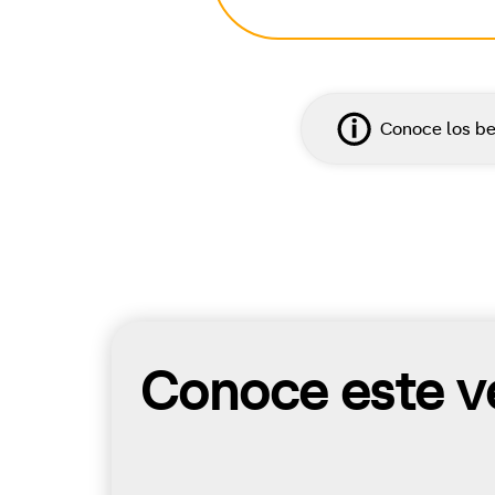
Conoce los be
Conoce este ve