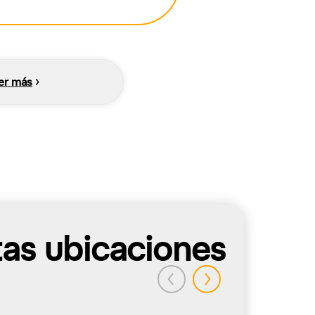
er más
tas ubicaciones