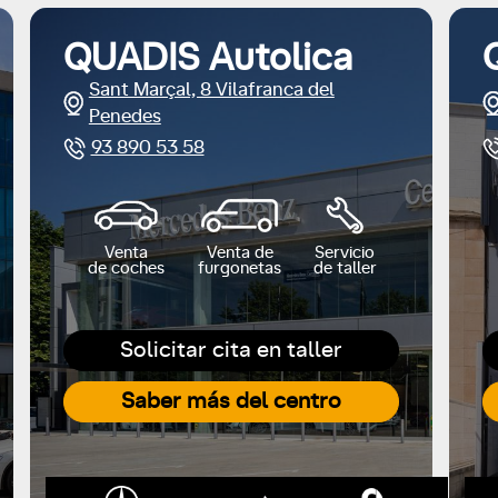
QUADIS Autolica
Sant Marçal, 8 Vilafranca del
Penedes
93 890 53 58
Venta
Venta de
Servicio
de coches
furgonetas
de taller
Solicitar cita en taller
Saber más del centro