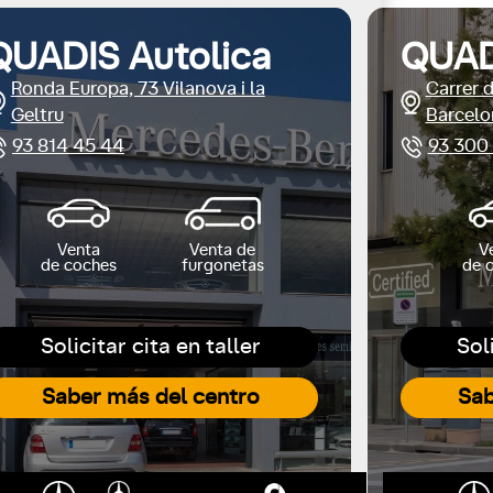
QUADIS Autolica
QUAD
Ronda Europa, 73 Vilanova i la
Carrer 
Geltru
Barcelo
93 814 45 44
93 300
Venta
Venta de
V
de coches
furgonetas
de 
Solicitar cita en taller
Sol
Saber más del centro
Sab