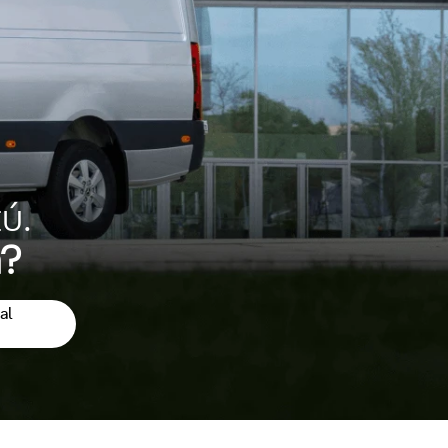
ú.
a?
al