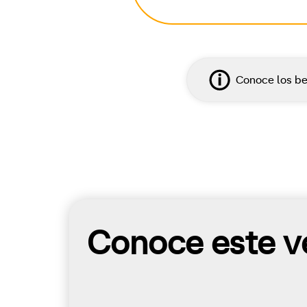
Conoce los be
Conoce este ve