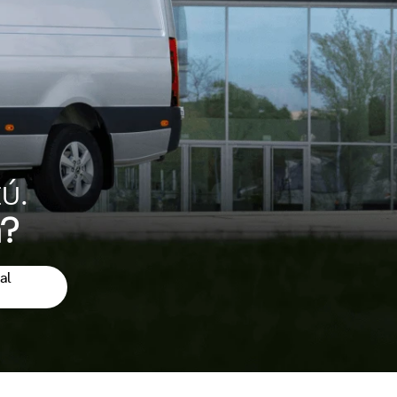
ú.
a?
al