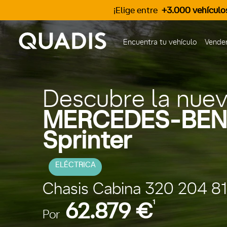
¡Elige entre
+3.000 vehículo
Encuentra tu vehículo
Vender
Descubre la nue
MERCEDES-BEN
Sprinter
ELÉCTRICA
Chasis Cabina 320 204 81
1
62.879 €
Por