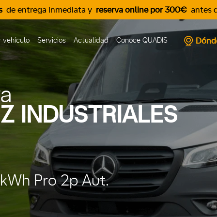
s
de entrega inmediata y
reserva online por 300€
antes d
Dónd
 vehículo
Servicios
Actualidad
Conoce QUADIS
va
Z INDUSTRIALES
kWh Pro 2p Aut.