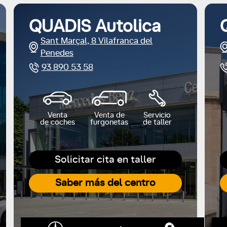
QUADIS Autolica
Sant Marçal, 8 Vilafranca del
Penedes
93 890 53 58
Venta
Venta de
Servicio
de coches
furgonetas
de taller
Solicitar cita en taller
Saber más del centro