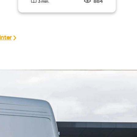
884
3 min.
inter