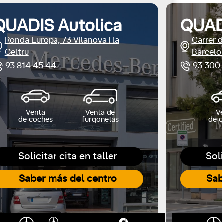
QUADIS Autolica
QUAD
Ronda Europa, 73 Vilanova i la
Carrer 
Geltru
Barcelo
93 814 45 44
93 300
Venta
Venta de
V
de coches
furgonetas
de 
Solicitar cita en taller
Sol
Saber más del centro
Sab