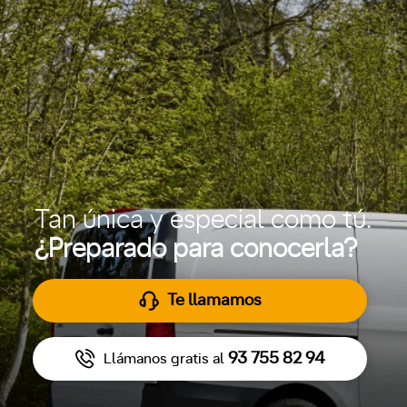
Tan única y especial como tú.
¿Preparado para conocerla?
Te llamamos
93 755 82 94
Llámanos gratis al