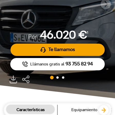
46.020 €
1
Por
Te llamamos
93 755 82 94
Llámanos gratis al
Características
Equipamiento