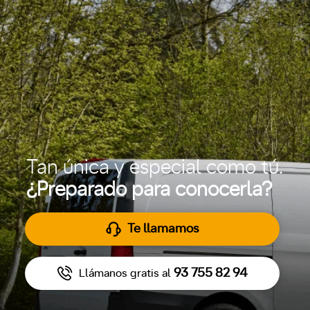
Tan única y especial como tú.
¿Preparado para conocerla?
Te llamamos
93 755 82 94
Llámanos gratis al