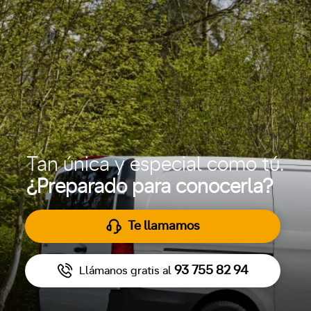
Tan única y especial como tú.
¿Preparado para conocerla?
Te llamamos
93 755 82 94
Llámanos gratis al