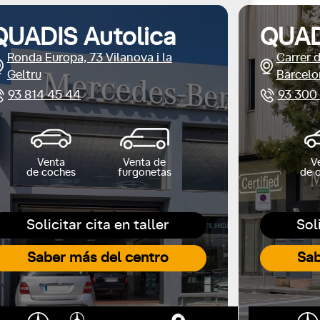
QUADIS Autolica
QUAD
Ronda Europa, 73 Vilanova i la
Carrer 
Geltru
Barcelo
93 814 45 44
93 300
Venta
Venta de
V
de coches
furgonetas
de 
Solicitar cita en taller
Sol
Saber más del centro
Sab