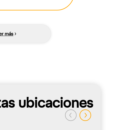
er más
tas ubicaciones