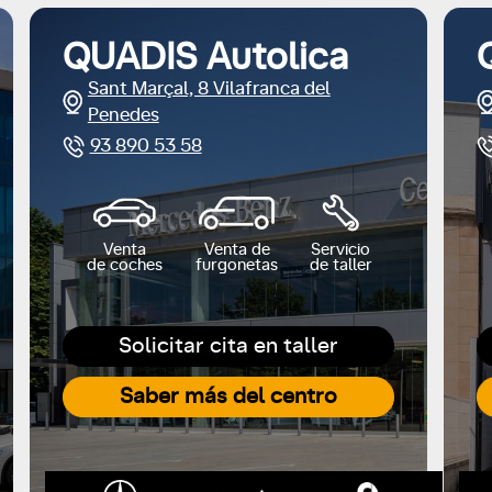
QUADIS Autolica
Sant Marçal, 8 Vilafranca del
Penedes
93 890 53 58
Venta
Venta de
Servicio
de coches
furgonetas
de taller
Solicitar cita en taller
Saber más del centro