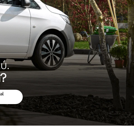
ú.
a?
al