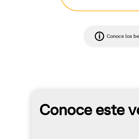
Conoce los be
Conoce este ve