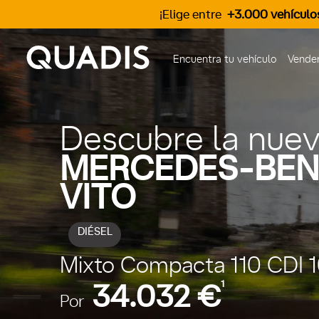
¡Elige entre
+3.000 vehículo
Encuentra tu vehículo
Vender
Descubre la nue
MERCEDES-BEN
VITO
DIÉSEL
Mixto Compacta 110 CDI 1
1
34.032 €
Por