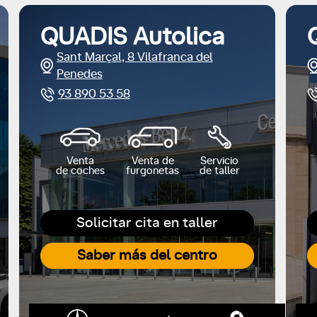
QUADIS Autolica
Sant Marçal, 8 Vilafranca del
Penedes
93 890 53 58
Venta
Venta de
Servicio
de coches
furgonetas
de taller
Solicitar cita en taller
Saber más del centro