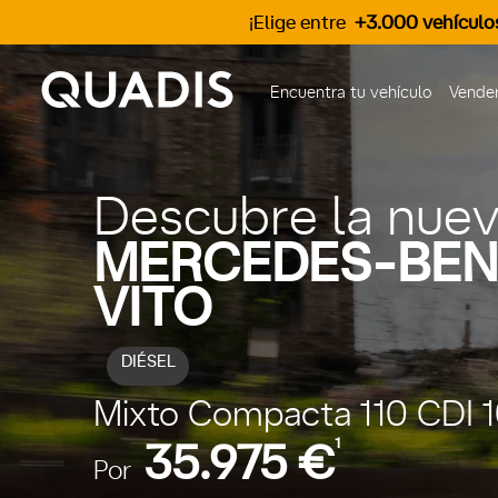
¡Elige entre
+3.000 vehículo
Encuentra tu vehículo
Vender
Descubre la nue
MERCEDES-BEN
VITO
DIÉSEL
Mixto Compacta 110 CDI 1
1
35.975 €
Por