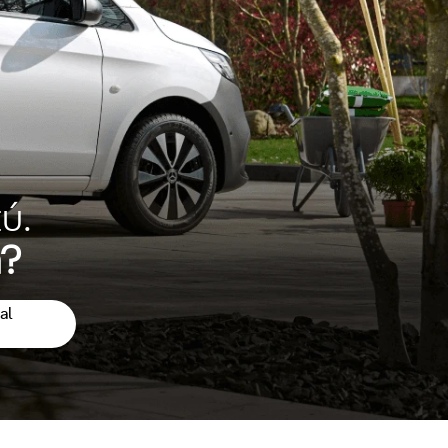
ú.
a?
al