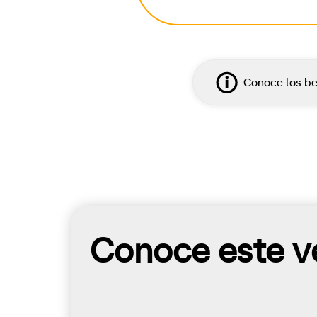
Conoce los be
Conoce este ve