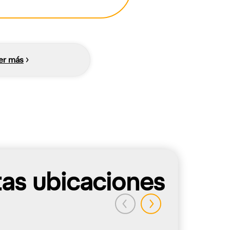
er más
tas ubicaciones