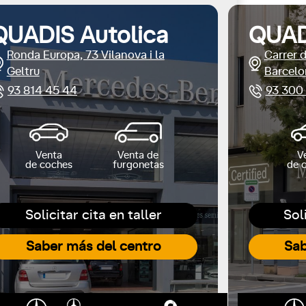
QUADIS Autolica
QUAD
Ronda Europa, 73 Vilanova i la
Carrer 
Geltru
Barcelo
93 814 45 44
93 300
Venta
Venta de
V
de coches
furgonetas
de 
Solicitar cita en taller
Sol
Saber más del centro
Sab