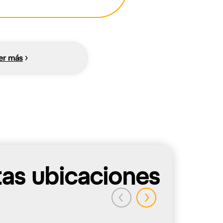
er más
tas ubicaciones