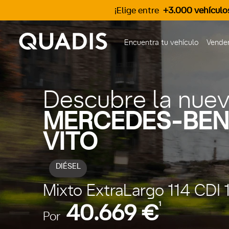
¡Elige entre
+3.000 vehículo
Encuentra tu vehículo
Vender
Descubre la nue
MERCEDES-BEN
VITO
DIÉSEL
Mixto ExtraLargo 114 CDI 
1
40.669 €
Por