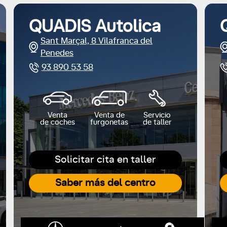
QUADIS Autolica
Sant Marçal, 8 Vilafranca del
Penedes
93 890 53 58
Venta
Venta de
Servicio
de coches
furgonetas
de taller
Solicitar cita en taller
Saber más del centro