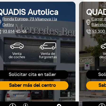
QUADIS Autolica
QUAD
Ronda Europa, 73 Vilanova i la
Carrer 
Geltru
Barcelo
93 814 45 44
93 300
Venta
Venta de
V
de coches
furgonetas
de 
Solicitar cita en taller
Sol
Saber más del centro
Sab