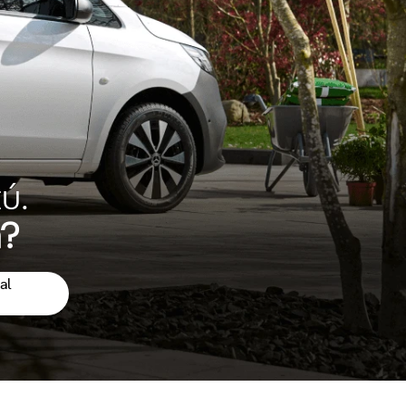
ú.
a?
al