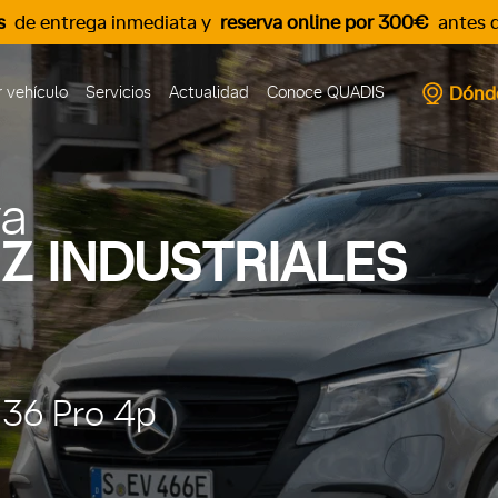
s
de entrega inmediata y
reserva online por 300€
antes d
Dónd
 vehículo
Servicios
Actualidad
Conoce QUADIS
va
Z INDUSTRIALES
136 Pro 4p