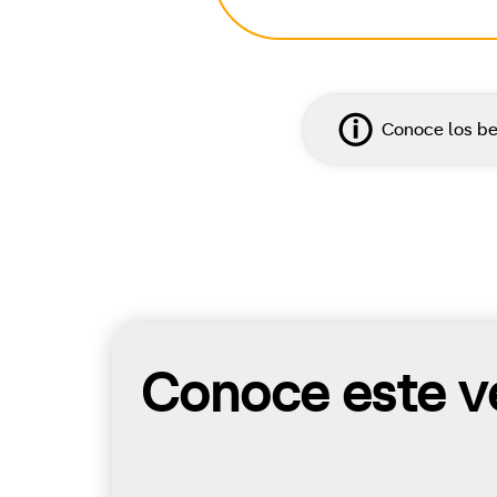
Conoce los be
Conoce este ve