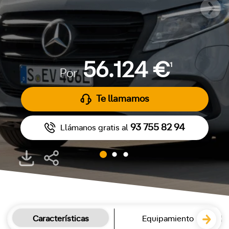
56.124 €
1
Por
Te llamamos
93 755 82 94
Llámanos gratis al
Características
Equipamiento