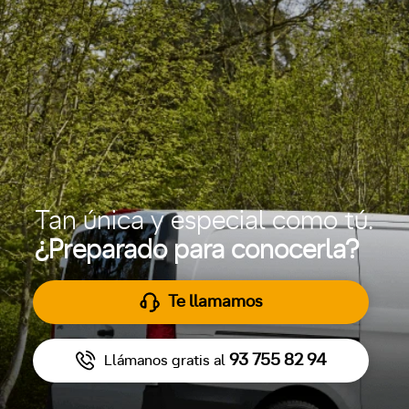
Tan única y especial como tú.
¿Preparado para conocerla?
Te llamamos
93 755 82 94
Llámanos gratis al