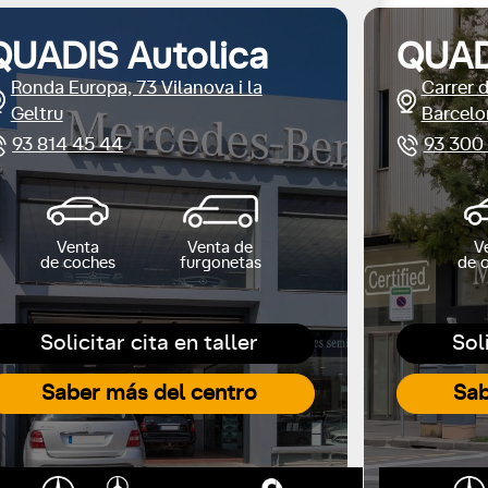
QUADIS Autolica
QUAD
Ronda Europa, 73 Vilanova i la
Carrer 
Geltru
Barcelo
93 814 45 44
93 300
Venta
Venta de
V
de coches
furgonetas
de 
Solicitar cita en taller
Sol
Saber más del centro
Sab