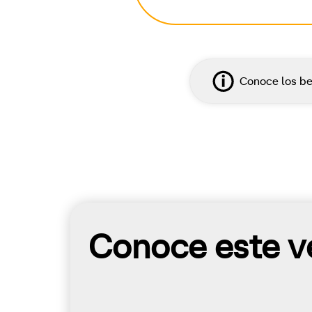
Conoce los be
Conoce este ve