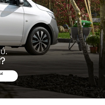
ú.
a?
al