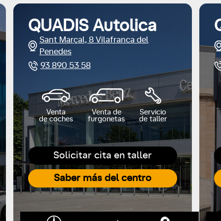
QUADIS Autolica
Sant Marçal, 8 Vilafranca del
Penedes
93 890 53 58
Venta
Venta de
Servicio
de coches
furgonetas
de taller
Solicitar cita en taller
Saber más del centro