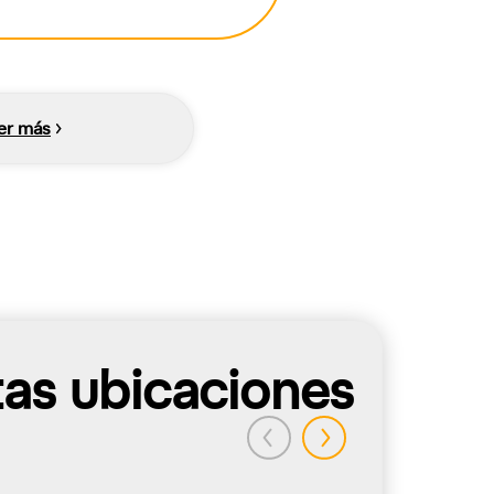
er más
tas ubicaciones