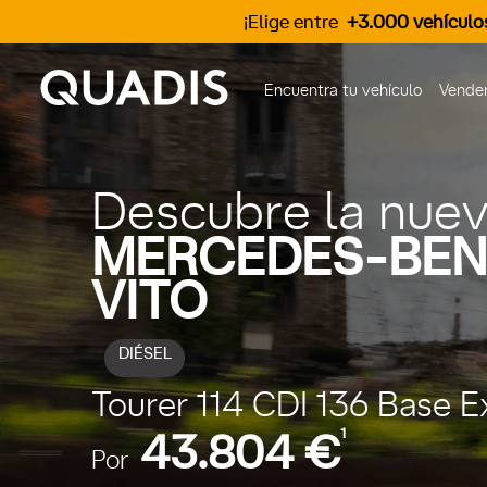
¡Elige entre
+3.000 vehículo
Encuentra tu vehículo
Vender
Descubre la nue
MERCEDES-BEN
VITO
DIÉSEL
Tourer 114 CDI 136 Base 
1
43.804 €
Por