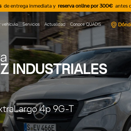
s
de entrega inmediata y
reserva online por 300€
antes d
Dónd
 vehículo
Servicios
Actualidad
Conoce QUADIS
va
Z INDUSTRIALES
ExtraLargo 4p 9G-T