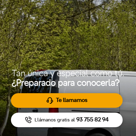
Tan única y especial como tú.
¿Preparado para conocerla?
Te llamamos
93 755 82 94
Llámanos gratis al