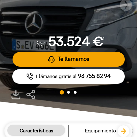
53.524 €
1
Por
Te llamamos
93 755 82 94
Llámanos gratis al
Características
Equipamiento