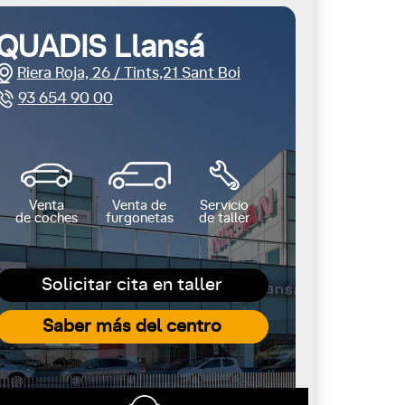
QUADIS Llansá
Riera Roja, 26 / Tints,21 Sant Boi
93 654 90 00
Venta
Venta de
Servicio
de coches
furgonetas
de taller
Solicitar cita en taller
Saber más del centro