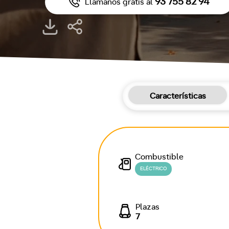
93 755 82 94
Llámanos gratis al
Características
Combustible
ELÉCTRICO
Plazas
7