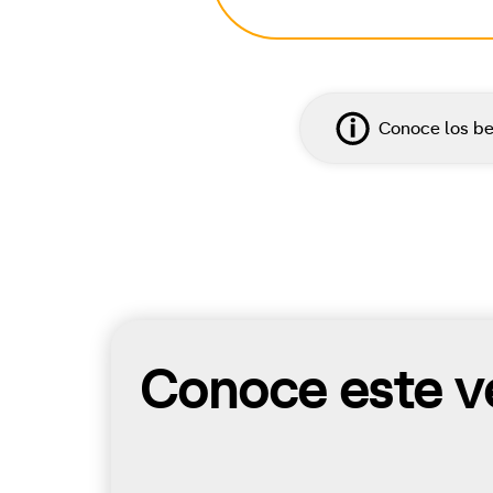
Conoce los be
Conoce este ve