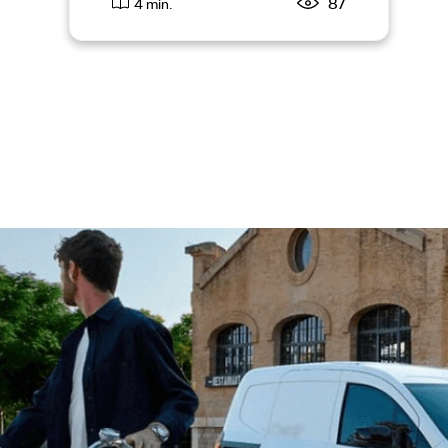
87
4 min.