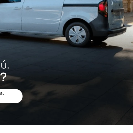
ú.
a?
al