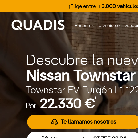
¡Elige entre
+3.000 vehículo
Encuentra tu vehículo
Vender
Descubre la nue
Nissan Townstar 
Townstar EV Furgón L1 1
1
22.330 €
Por
Te llamamos nosotros