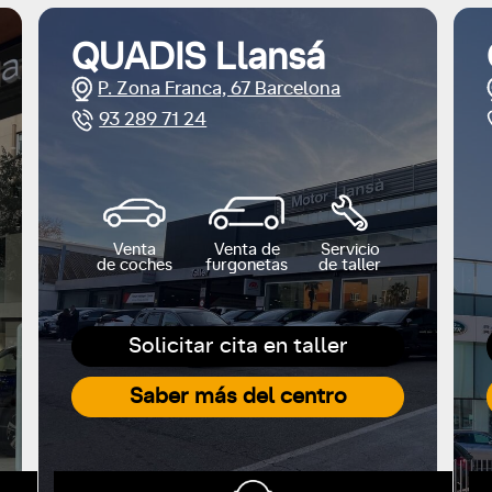
QUADIS Llansá
P. Zona Franca, 67 Barcelona
93 289 71 24
Venta
Venta de
Servicio
de coches
furgonetas
de taller
Solicitar cita en taller
Saber más del centro