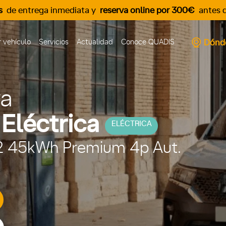
s
de entrega inmediata y
reserva online por 300€
antes d
Dónd
 vehículo
Servicios
Actualidad
Conoce QUADIS
va
Eléctrica
ELÉCTRICA
22 45kWh Premium 4p Aut.