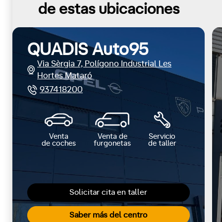
de estas ubicaciones
QUADIS Auto95
Via Sèrgia 7, Polígono Industrial Les
Hortes Mataró
937418200
Venta
Venta de
Servicio
de coches
furgonetas
de taller
Solicitar cita en taller
Saber más del centro