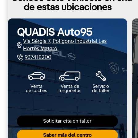
de estas ubicaciones
QUADIS Auto95
Via Sèrgia 7, Polígono Industrial Les
Hortes Mataró
937418200
Venta
Venta de
Servicio
de coches
furgonetas
de taller
Solicitar cita en taller
Saber más del centro