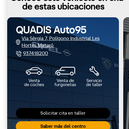
de estas ubicaciones
QUADIS Auto95
Via Sèrgia 7, Polígono Industrial Les
Hortes Mataró
937418200
Venta
Venta de
Servicio
de coches
furgonetas
de taller
Solicitar cita en taller
Saber más del centro