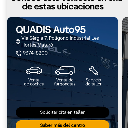
de estas ubicaciones
QUADIS Auto95
Via Sèrgia 7, Polígono Industrial Les
Hortes Mataró
937418200
Venta
Venta de
Servicio
de coches
furgonetas
de taller
Solicitar cita en taller
Saber más del centro