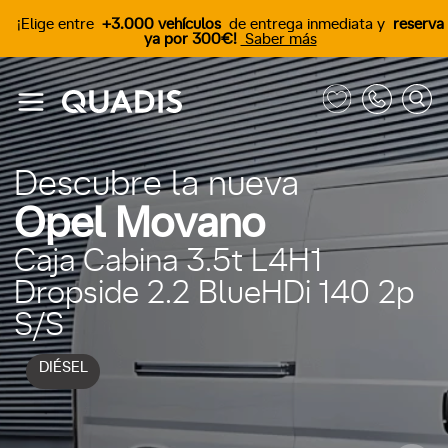
¡Elige entre
+3.000 vehículos
de entrega inmediata y
reserva
ya por 300€!
Saber más
Descubre la nueva
Opel Movano
Caja Cabina 3.5t L4H1
Dropside 2.2 BlueHDi 140 2p
S/S
DIÉSEL