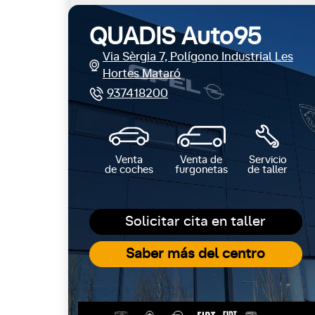
QUADIS Auto95
Via Sèrgia 7, Polígono Industrial Les
Hortes Mataró
937418200
Venta
Venta de
Servicio
de coches
furgonetas
de taller
Solicitar cita en taller
Saber más del centro