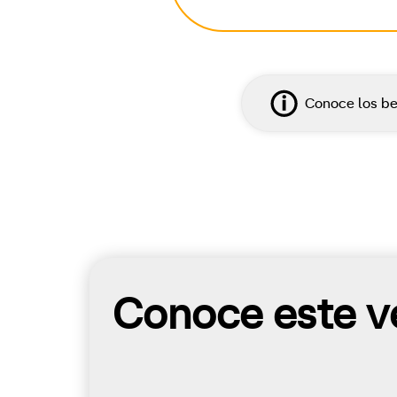
Conoce los be
Conoce este ve