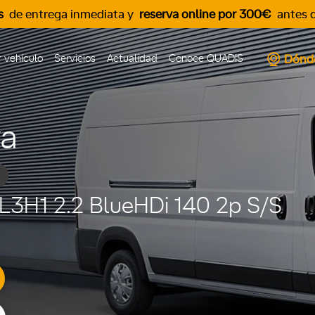
s
de entrega inmediata y
reserva online por 300€
antes d
Dónd
 vehículo
Servicios
Actualidad
Conoce QUADIS
va
 L3H1 2.2 BlueHDi 140 2p S/S