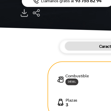
93 755 82 94
Llámanos gratis al
Caract
Combustible
DIÉSEL
Plazas
3