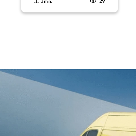
29
3 min.