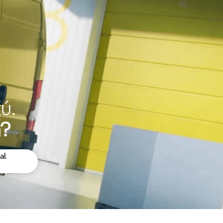
ú.
a?
al