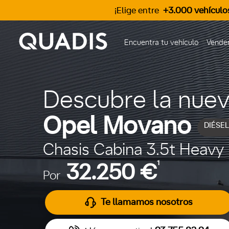
¡Elige entre
+3.000 vehículo
Encuentra tu vehículo
Vender
Descubre la nue
Opel Movano
DIÉSEL
Chasis Cabina 3.5t Heavy
1
32.250 €
Por
Te llamamos nosotros