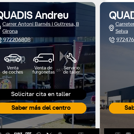
QUADIS Andreu
QUAD
Carrer Antoni Barnés i Gultresa, 8
Carreter
Girona
Selva
972206808
972476
Venta
Venta de
Servicio
de coches
furgonetas
de taller
Solicitar cita en taller
Saber más del centro
Sab