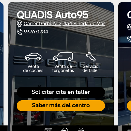
QUADIS Auto95
Carrer Garbí, N-2, 134 Pineda de Mar
937671784
Venta
Venta de
Servicio
de coches
furgonetas
de taller
Solicitar cita en taller
Saber más del centro