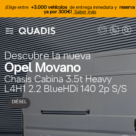
¡Elige entre
+3.000 vehículos
de entrega inmediata y
reserva
ya por 300€!
Saber más
Descubre la nueva
Opel Movano
Chasis Cabina 3.5t Heavy
L4H1 2.2 BlueHDi 140 2p S/S
DIÉSEL