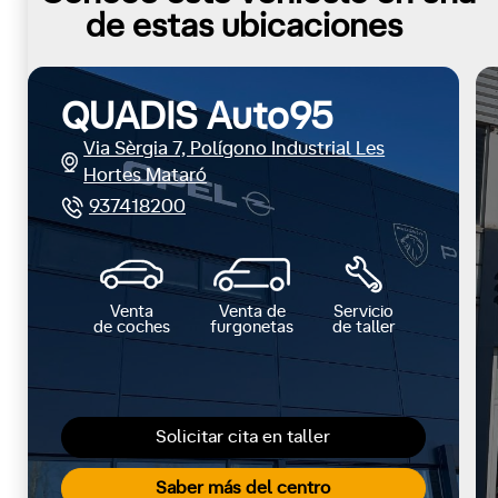
de estas ubicaciones
QUADIS Auto95
Via Sèrgia 7, Polígono Industrial Les
Hortes Mataró
937418200
Venta
Venta de
Servicio
de coches
furgonetas
de taller
Solicitar cita en taller
Saber más del centro