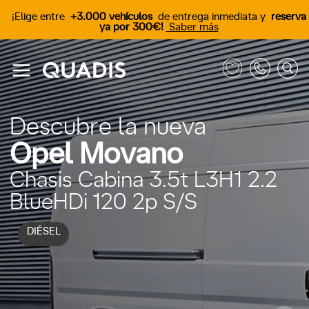
¡Elige entre
+3.000 vehículos
de entrega inmediata y
reserva
ya por 300€!
Saber más
Descubre la nueva
Opel Movano
Chasis Cabina 3.5t L3H1 2.2
BlueHDi 120 2p S/S
DIÉSEL