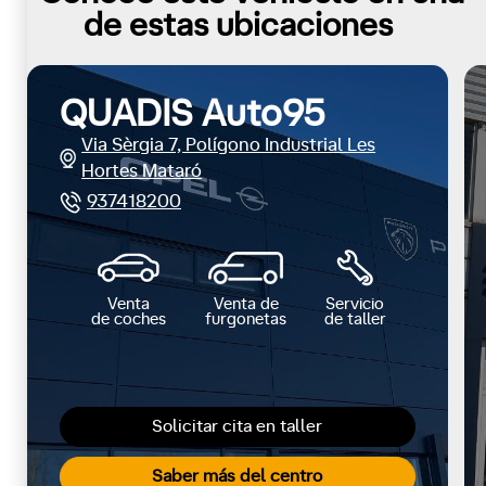
de estas ubicaciones
QUADIS Auto95
Via Sèrgia 7, Polígono Industrial Les
Hortes Mataró
937418200
Venta
Venta de
Servicio
de coches
furgonetas
de taller
Solicitar cita en taller
Saber más del centro