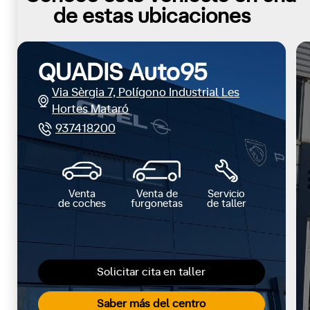
de estas ubicaciones
QUADIS Auto95
Via Sèrgia 7, Polígono Industrial Les
Hortes Mataró
937418200
Venta
Venta de
Servicio
de coches
furgonetas
de taller
Solicitar cita en taller
Saber más del centro