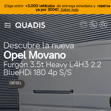
¡Elige entre
+3.000 vehículos
de entrega inmediata y
reserva
ya por 300€!
Saber más
Descubre la nueva
Opel Movano
Furgón 3.5t Heavy L4H3 2.2
BlueHDi 180 4p S/S
DIÉSEL