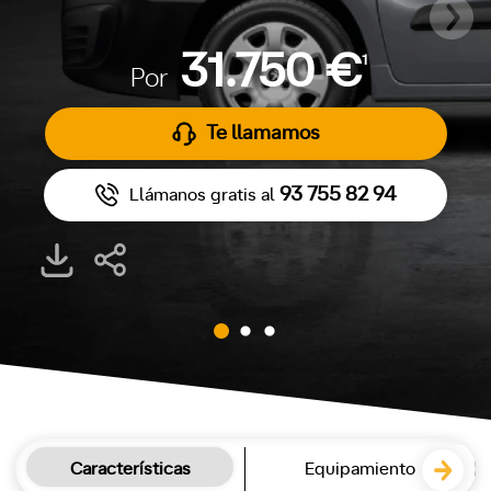
31.750 €
1
Por
Te llamamos
93 755 82 94
Llámanos gratis al
Características
Equipamiento