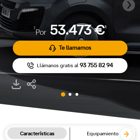
53.473 €
1
Por
Te llamamos
93 755 82 94
Llámanos gratis al
Características
Equipamiento