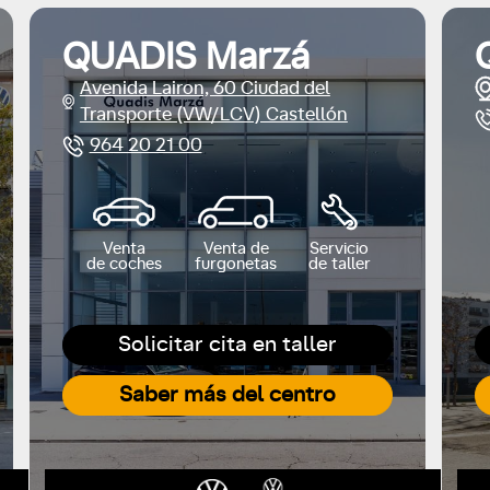
QUADIS Marzá
Avenida Lairon, 60 Ciudad del
Transporte (VW/LCV) Castellón
964 20 21 00
Venta
Venta de
Servicio
de coches
furgonetas
de taller
Solicitar cita en taller
Saber más del centro