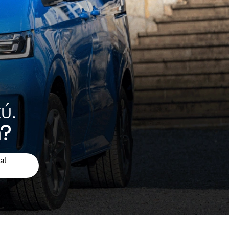
ú.
a?
al