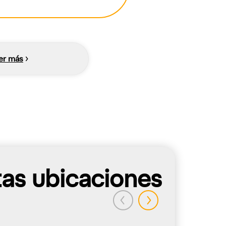
er más
tas ubicaciones