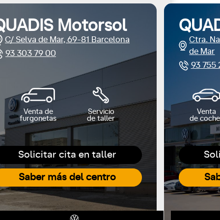
QUADIS Motorsol
QUAD
C/ Selva de Mar, 69-81 Barcelona
Ctra. Na
de Mar
93 303 79 00
93 755 
Venta de
Servicio
Venta
furgonetas
de taller
de coche
Solicitar cita en taller
Sol
Saber más del centro
Sab