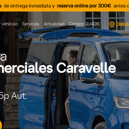
s
de entrega inmediata y
reserva online por 300€
antes d
Dónd
 vehículo
Servicios
Actualidad
Conoce QUADIS
va
rciales Caravelle
5p Aut.