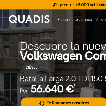
¡Elige entre
+3.000 vehículo
Encuentra tu vehículo
Vender
Descubre la nue
Volkswagen Come
DIÉSEL
Batalla Larga 2.0 TDI 150 
1
56.640 €
Por
Te llamamos nosotros