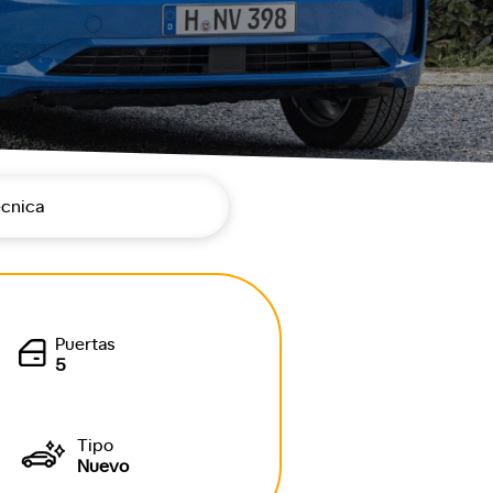
écnica
Puertas
5
Tipo
Nuevo