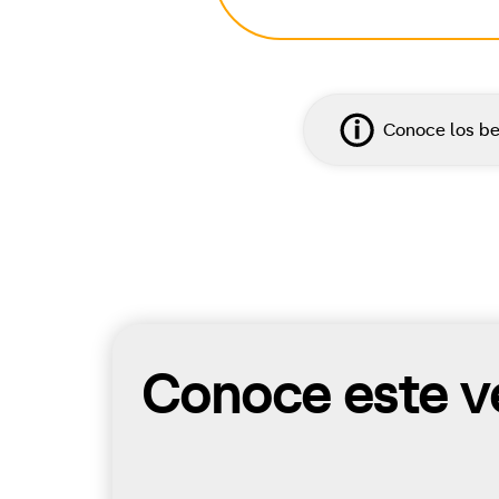
Conoce los be
Conoce este ve