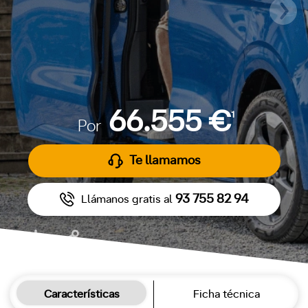
66.555 €
1
Por
Te llamamos
93 755 82 94
Llámanos gratis al
Características
Ficha técnica