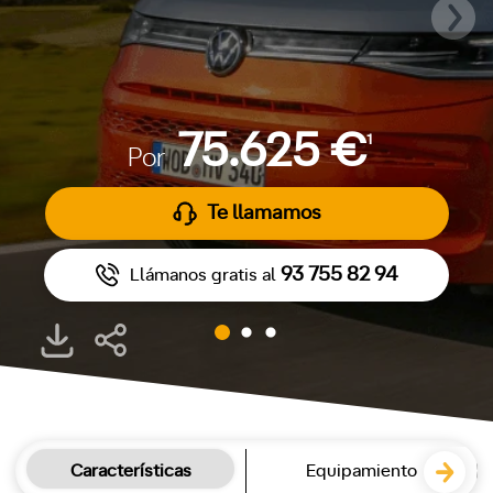
75.625 €
1
Por
Te llamamos
93 755 82 94
Llámanos gratis al
Características
Equipamiento