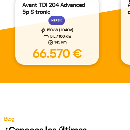
Avant TDI 204 Advanced
5p S tronic
HÍBRIDO
150kW (204CV)
5 L / 100 km
145 km
66.570 €
Blog