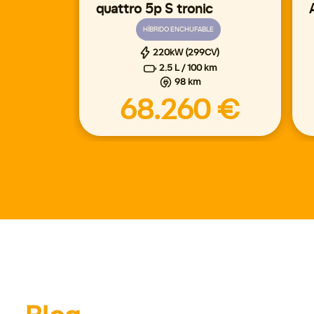
quattro 5p S tronic
HÍBRIDO ENCHUFABLE
220kW (299CV)
2.5 L / 100 km
98 km
68.260 €