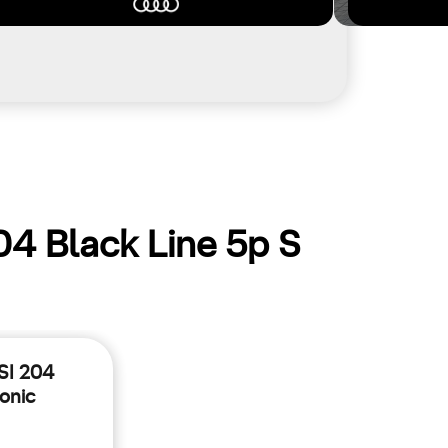
04 Black Line 5p S
SI 204
onic