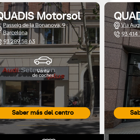
QUADIS Motorsol
QUAD
Passeig de la Bonanova, 9
Via Aug
Barcelona
93 414 
93 289 58 63
Venta
de coches
Saber más del centro
Sab