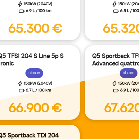
150kW (204CV)
150kW (20
6.9 L / 100 km
6.5 L / 10
65.300 €
65.32
Q5 TFSI 204 S Line 5p S
Q5 Sportback TF
tronic
Advanced quattr
tronic
HÍBRIDO
HÍBRIDO
150kW (204CV)
150kW (20
6.7 L / 100 km
6.9 L / 10
66.900 €
67.62
Q5 Sportback TDI 204