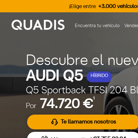
¡Elige entre
+3.000 vehículo
Encuentra tu vehículo
Vender
Descubre el nue
AUDI Q5
HÍBRIDO
Q5 Sportback TFSI 204 Bl
1
74.720 €
Por
Te llamamos nosotros