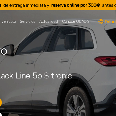
s
de entrega inmediata y
reserva online por 300€
antes d
Dónd
 vehículo
Servicios
Actualidad
Conoce QUADIS
vo
ack Line 5p S tronic