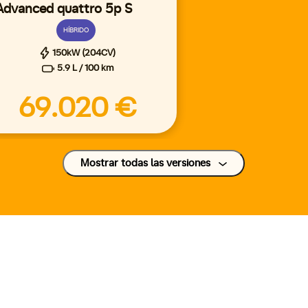
Advanced quattro 5p S
tronic
HÍBRIDO
150kW (204CV)
5.9 L / 100 km
69.020 €
Mostrar todas las versiones