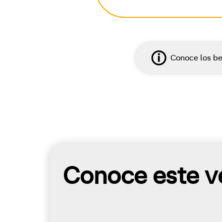
Conoce los be
Conoce este ve