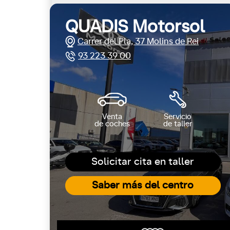
QUADIS Motorsol
Carrer del Pla, 37 Molins de Rei
93 223 39 00
Venta
Servicio
de coches
de taller
Solicitar cita en taller
Saber más del centro