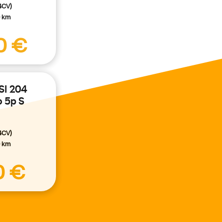
4CV)
0 km
0 €
SI 204
o 5p S
4CV)
0 km
0 €