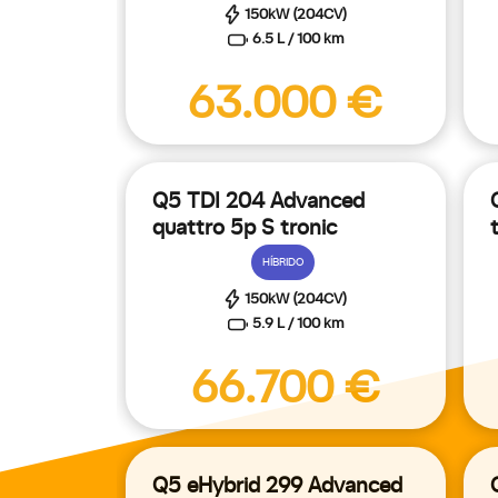
150kW (204CV)
6.5 L / 100 km
63.000 €
Q5 TDI 204 Advanced
quattro 5p S tronic
HÍBRIDO
150kW (204CV)
5.9 L / 100 km
66.700 €
Q5 eHybrid 299 Advanced