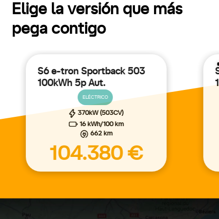
Elige la versión que más
pega contigo
S6 e-tron Sportback 503
100kWh 5p Aut.
ELÉCTRICO
370kW (503CV)
16 kWh/100 km
662 km
104.380 €