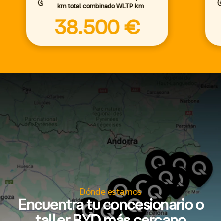
km total combinado WLTP km
38.500 €
Dónde estamos
Encuentra tu concesionario o
taller BYD más cercano