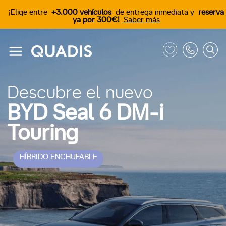
¡Elige entre
+3.000 vehículos
de entrega inmediata y
reserva
ya por 300€!
Saber más
Descubre el nuevo
BYD Seal 6 DM-i
Touring
HÍBRIDO ENCHUFABLE