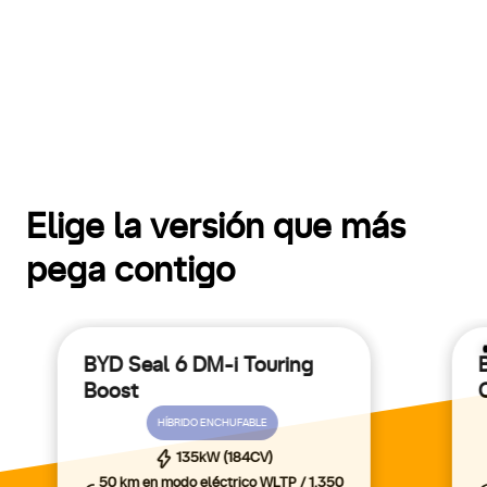
Elige la versión que más
pega contigo
BYD Seal 6 DM-i Touring
Boost
Conoce los beneficios del
Plan Auto+
por
HÍBRIDO ENCHUFABLE
la compra de vehículos eco.
Saber más
135kW (184CV)
50 km en modo eléctrico WLTP / 1.350