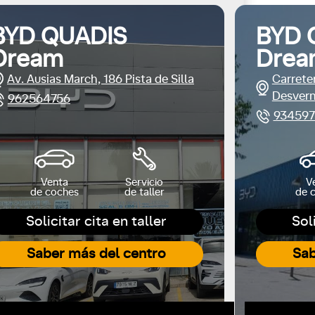
BYD QUADIS
BYD 
Dream
Drea
Av. Ausias March, 186 Pista de Silla
Carrete
Desver
962564756
934597
Venta
Servicio
V
de coches
de taller
de 
Solicitar cita en taller
Sol
Saber más del centro
Sab