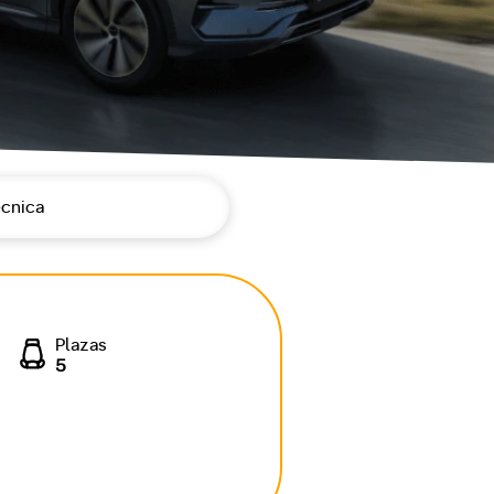
écnica
Plazas
5