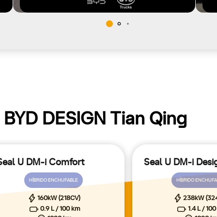
e BYD DESIGN Tian Qing
Seal U DM-i Comfort
Seal U DM-i Desi
HÍBRIDO ENCHUFABLE
HÍBRIDO ENCHUF
160kW (218CV)
238kW (32
0.9 L / 100 km
1.4 L / 10