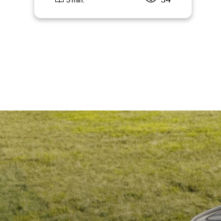
34
3 min.