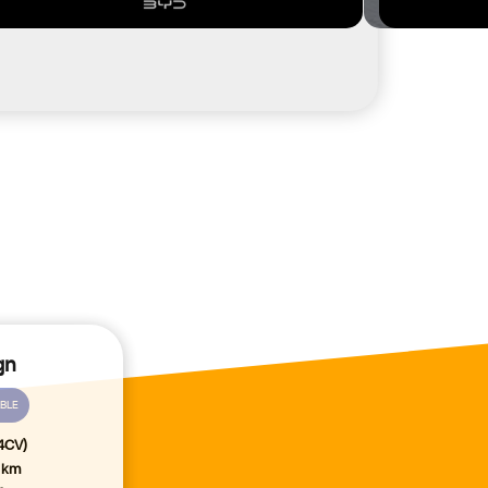
gn
ABLE
4CV)
0 km