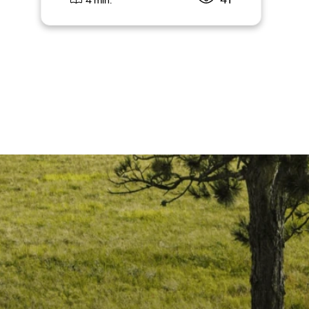
41
4 min.