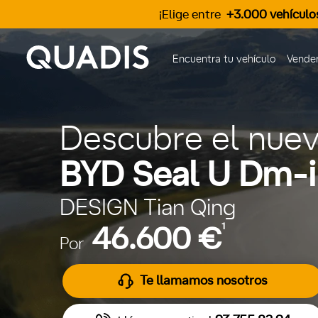
¡Elige entre
+3.000 vehículo
Encuentra tu vehículo
Vender
Descubre el nue
BYD Seal U Dm-i
DESIGN Tian Qing
1
46.600 €
Por
Te llamamos nosotros