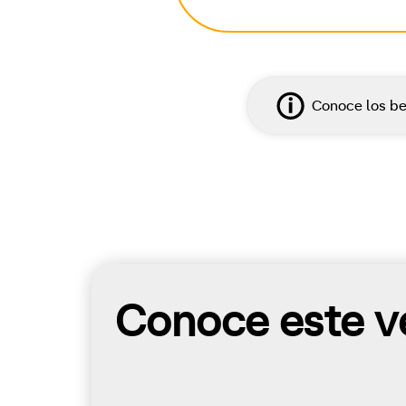
Conoce los be
Conoce este ve