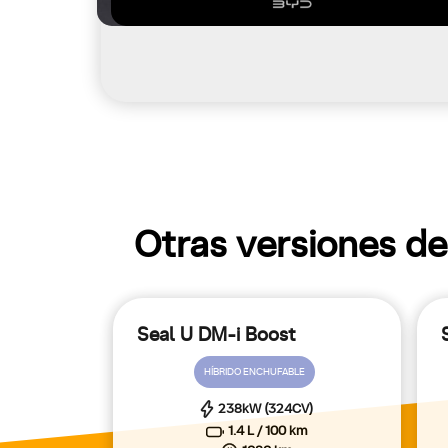
Otras versiones d
Seal U DM-i Boost
HÍBRIDO ENCHUFABLE
238kW (324CV)
1.4 L / 100 km