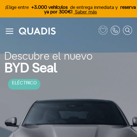
¡Elige entre
+3.000 vehículos
de entrega inmediata y
reserva
ya por 300€!
Saber más
Descubre el nuevo
BYD Seal
ELÉCTRICO