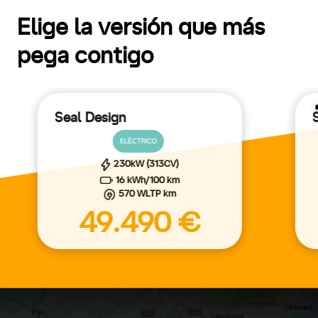
Elige la versión que más
pega contigo
Seal Design
ELÉCTRICO
230kW (313CV)
16 kWh/100 km
570 WLTP km
49.490 €