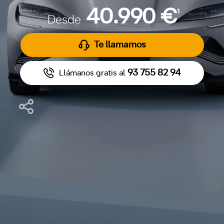
40.990 €
1
Desde
Te llamamos
93 755 82 94
Llámanos gratis al