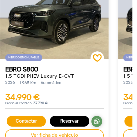
HÍBRIDO ENCHUFABLE
HÍBRID
EBRO S800
EBR
1.5 TGDI PHEV Luxury E-CVT
1.5 T
2026
2025
1.965 Km
Automático
34.990 €
34.
Precio al contado:
37.790 €
Precio a
Contactar
Reservar
C
Ver ficha de vehículo