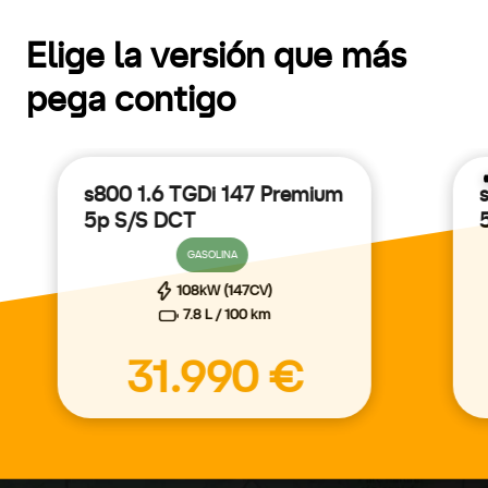
Elige la versión que más
pega contigo
s800 1.6 TGDi 147 Premium
5p S/S DCT
Conoce los beneficios del
Plan Auto+
por
GASOLINA
la compra de vehículos eco.
Saber más
108kW (147CV)
7.8 L / 100 km
31.990 €