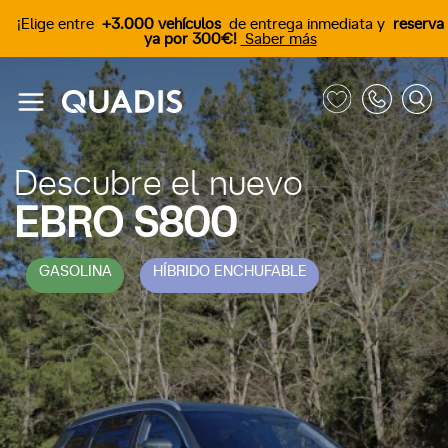
¡Elige entre
+3.000 vehículos
de entrega inmediata y
reserva
ya por 300€!
Saber más
Descubre el nuevo
EBRO S800
GASOLINA
HÍBRIDO ENCHUFABLE