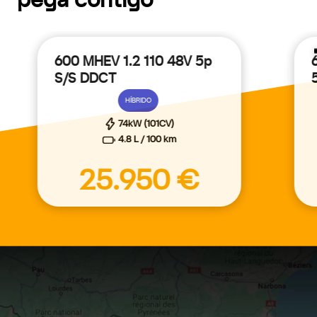
pega contigo
600 MHEV 1.2 110 48V 5p
S/S DDCT
HÍBRIDO
74kW (101CV)
4.8 L / 100 km
25.950 €