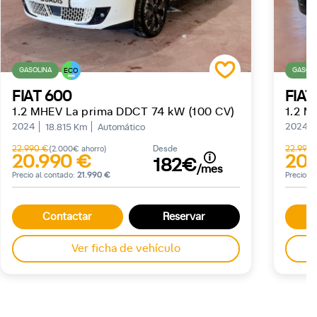
GASOLINA
GASOLI
ECO
FIAT 600
FIAT
1.2 MHEV La prima DDCT 74 kW (100 CV)
1.2 M
2024
2024
18.815 Km
Automático
22.990 €
Desde
22.990
(2.000€ ahorro)
20.990 €
20.
182€
/mes
Precio al contado:
21.990 €
Precio a
Contactar
Reservar
Ver ficha de vehículo