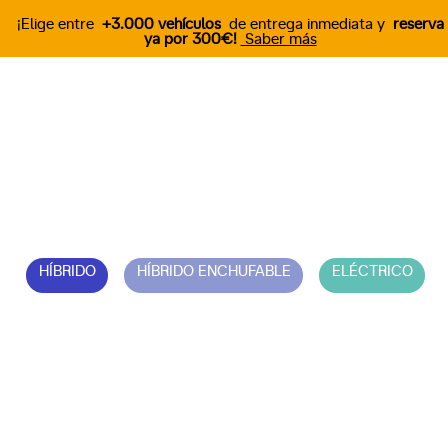
¡Elige entre
+3.000 vehículos
de entrega inmediata y
reserva
ya por 300€!
Saber más
Descubre el nuevo
JEEP Compass
HÍBRIDO
HÍBRIDO ENCHUFABLE
ELÉCTRICO