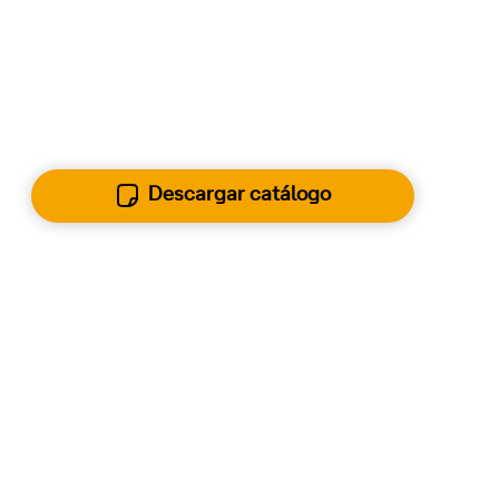
Conoce todas las
características
que lo
hacen único.
Descargar catálogo