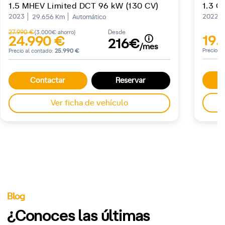
1.5 MHEV Limited DCT 96 kW (130 CV)
2023
2022
29.656 Km
Automático
27.990 €
Desde
(3.000€ ahorro)
19.
24.990 €
216€
/mes
Precio a
Precio al contado:
25.990 €
Contactar
Reservar
Ver ficha de vehículo
Blog
¿Conoces las últimas