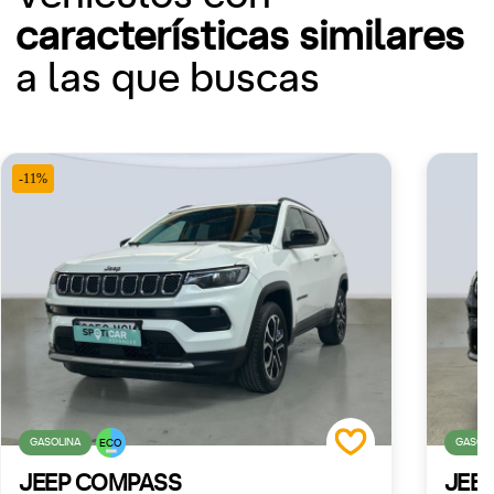
características similares
a las que buscas
-11%
GASOLINA
GASOLI
ECO
JEEP COMPASS
JEE