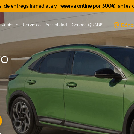
s
de entrega inmediata y
reserva online por 300€
antes d
Dónd
 vehículo
Servicios
Actualidad
Conoce QUADIS
vo