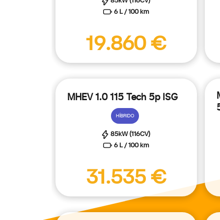
85kW (116CV)
6 L / 100 km
19.860 €
MHEV 1.0 115 Tech 5p ISG
HÍBRIDO
85kW (116CV)
6 L / 100 km
31.535 €