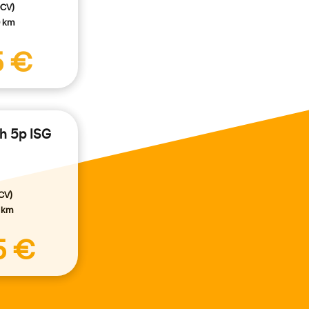
0CV)
0 km
5 €
h 5p ISG
CV)
0 km
5 €