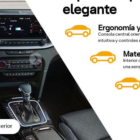
elegante
Ergonomía y
Consola central orie
intuitiva y controles
Mater
Interior
una sens
terior