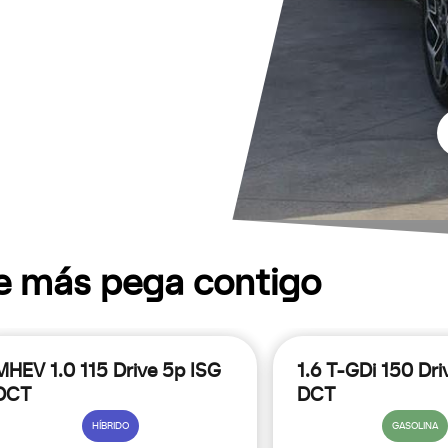
ue más pega contigo
MHEV 1.0 115 Drive 5p ISG
1.6 T-GDi 150 Dri
DCT
DCT
HÍBRIDO
GASOLINA