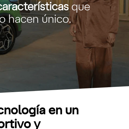
características
que
lo hacen único.
cnología en un
rtivo y