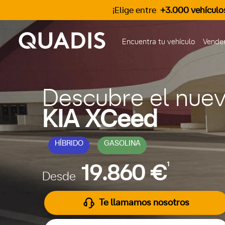
¡Elige entre
+3.000 vehículo
Encuentra tu vehículo
Vender
Descubre el nue
KIA XCeed
HÍBRIDO
GASOLINA
1
19.860 €
Desde
Te llamamos nosotros