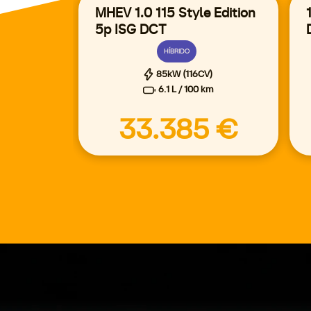
MHEV 1.0 115 Style Edition
5p ISG DCT
HÍBRIDO
85kW (116CV)
6.1 L / 100 km
33.385 €