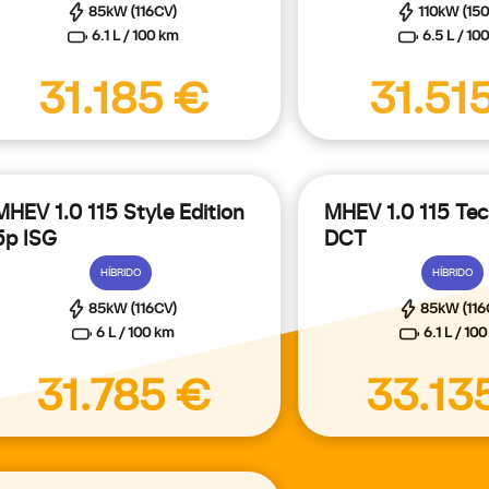
85kW (116CV)
110kW (15
6.1 L / 100 km
6.5 L / 10
31.185 €
31.51
MHEV 1.0 115 Style Edition
MHEV 1.0 115 Tec
5p ISG
DCT
HÍBRIDO
HÍBRIDO
85kW (116CV)
85kW (116
6 L / 100 km
6.1 L / 10
31.785 €
33.13