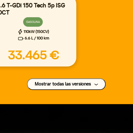
1.6 T-GDi 150 Tech 5p ISG
DCT
GASOLINA
110kW (150CV)
6.6 L / 100 km
33.465 €
Mostrar todas las versiones