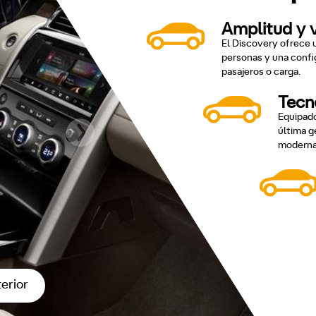
Amplitud y v
El Discovery ofrece u
personas y una confi
pasajeros o carga.
Tecn
Equipado
última g
moderna
terior