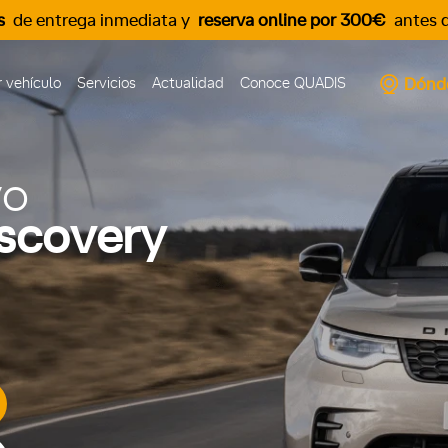
s
de entrega inmediata y
reserva online por 300€
antes d
Dónd
 vehículo
Servicios
Actualidad
Conoce QUADIS
vo
scovery