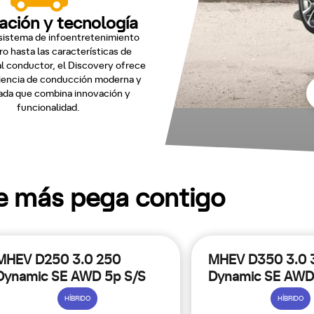
ación y tecnología
sistema de infoentretenimiento
o hasta las características de
al conductor, el Discovery ofrece
iencia de conducción moderna y
da que combina innovación y
funcionalidad.
ue más pega contigo
MHEV D250 3.0 250
MHEV D350 3.0 
Dynamic SE AWD 5p S/S
Dynamic SE AWD
Aut.
Aut.
HÍBRIDO
HÍBRIDO