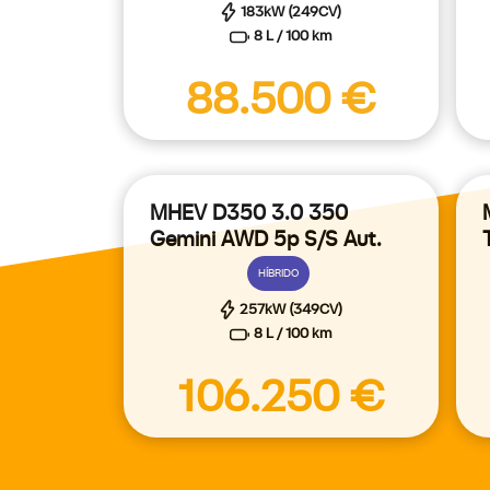
183kW (249CV)
8 L / 100 km
88.500 €
MHEV D350 3.0 350
Gemini AWD 5p S/S Aut.
HÍBRIDO
257kW (349CV)
8 L / 100 km
106.250 €