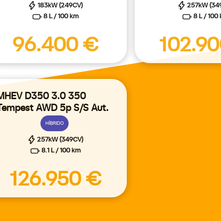
183kW (249CV)
257kW (34
8 L / 100 km
8 L / 100
96.400 €
102.9
MHEV D350 3.0 350
Tempest AWD 5p S/S Aut.
HÍBRIDO
257kW (349CV)
8.1 L / 100 km
126.950 €