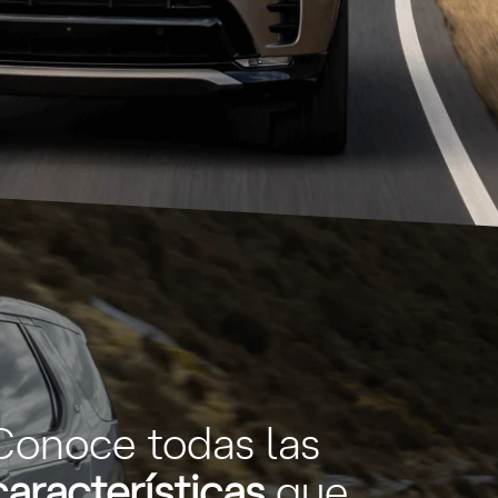
Conoce todas las
características
que