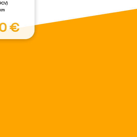
9CV)
 km
00 €