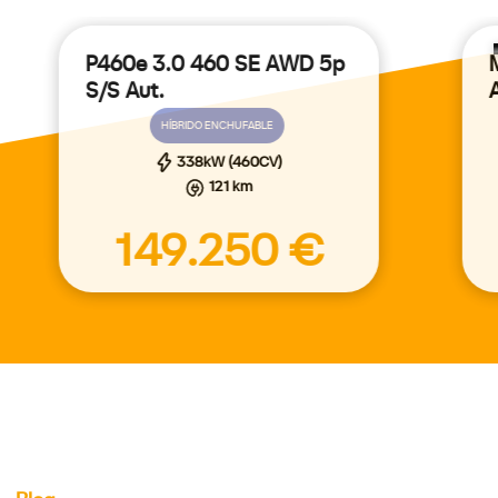
P460e 3.0 460 SE AWD 5p
S/S Aut.
HÍBRIDO ENCHUFABLE
338kW (460CV)
121 km
149.250 €