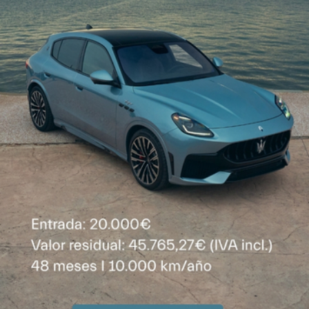
360kW (489CV)
10 L / 100 km
179.700 €