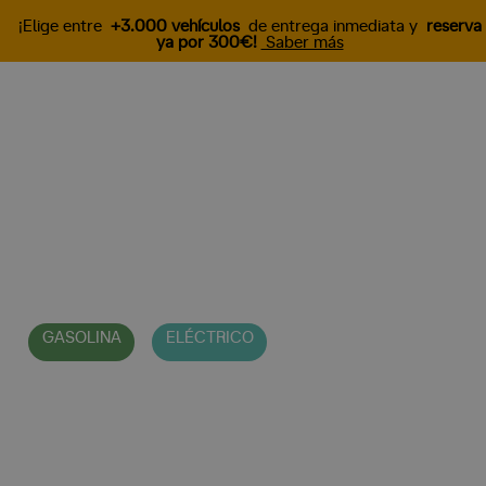
¡Elige entre
+3.000 vehículos
de entrega inmediata y
reserva
ya por 300€!
Saber más
Descubre el nuevo
MASERATI
GranTurismo
GASOLINA
ELÉCTRICO