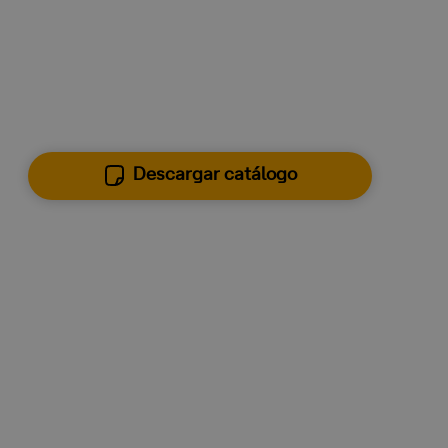
Conoce todas las
características
que lo
hacen único.
Descargar catálogo