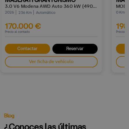
MASERATI GRANTURISMO
MAS
3.0 V6 Modena AWD Auto 360 kW (490 CV)
MOD
2026
0 Km
236 Km
Automático
170.000 €
198
Precio al contado
Precio a
Contactar
Reservar
Ver ficha de vehículo
Blog
¿Conoces las últimas