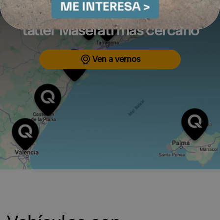
Dónde estamos
Encuentra tu concesionario o
taller Maserati más cercano
Ven a vernos