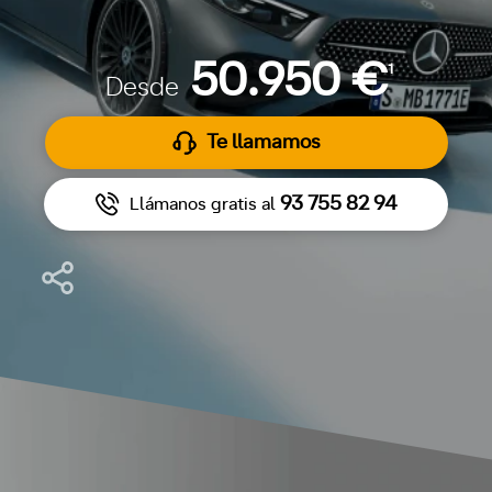
50.950 €
1
Desde
Te llamamos
93 755 82 94
Llámanos gratis al