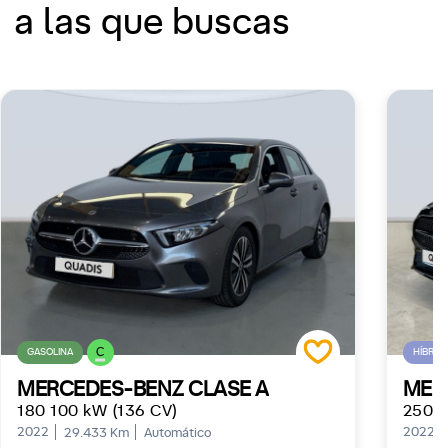
a las que buscas
C
GASOLINA
HÍBRID
MERCEDES-BENZ CLASE A
MER
180 100 kW (136 CV)
250 e
2022
2022
29.433 Km
Automático