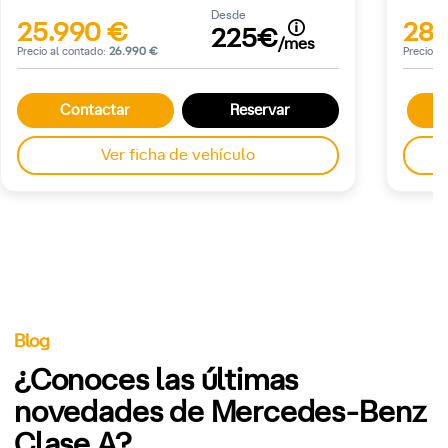
Desde
25.990 €
28.
225€
/mes
Precio al contado:
26.990 €
Precio a
Contactar
Reservar
C
Ver ficha de vehículo
Blog
¿Conoces las últimas
novedades de Mercedes-Benz
Clase A?