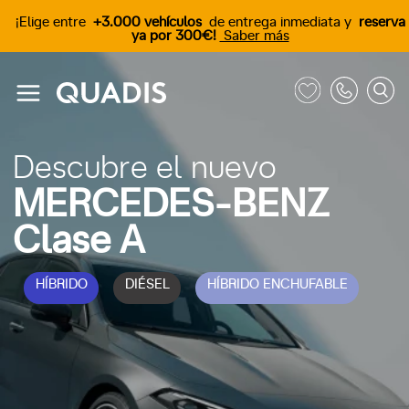
¡Elige entre
+3.000 vehículos
de entrega inmediata y
reserva
ya por 300€!
Saber más
Descubre el nuevo
MERCEDES-BENZ
Clase A
HÍBRIDO
DIÉSEL
HÍBRIDO ENCHUFABLE