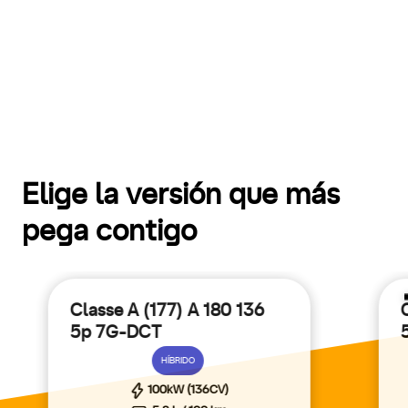
Elige la versión que más
pega contigo
Classe A (177) A 180 136
5p 7G-DCT
Conoce los beneficios del
Plan Auto+
por
HÍBRIDO
la compra de vehículos eco.
Saber más
100kW (136CV)