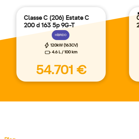
Classe C (206) Estate C
200 d 163 5p 9G-T
HÍBRIDO
120kW (163CV)
4.6 L / 100 km
54.701 €