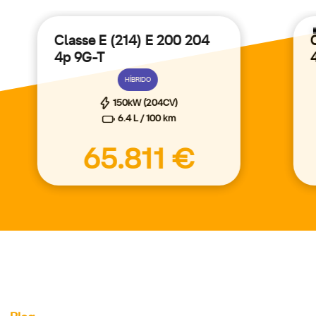
Classe E (214) E 200 204
4p 9G-T
HÍBRIDO
150kW (204CV)
6.4 L / 100 km
65.811 €