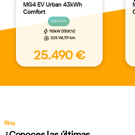
MG4 EV Urban 43kWh
Comfort
ELÉCTRICO
110kW (150CV)
325 WLTP km
25.490 €
Blog