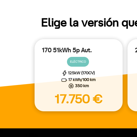
Elige la versión q
170 51kWh 5p Aut.
ELÉCTRICO
125kW (170CV)
17 kWh/100 km
350 km
17.750 €