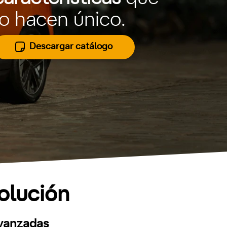
lo hacen único.
Descargar catálogo
volución
avanzadas