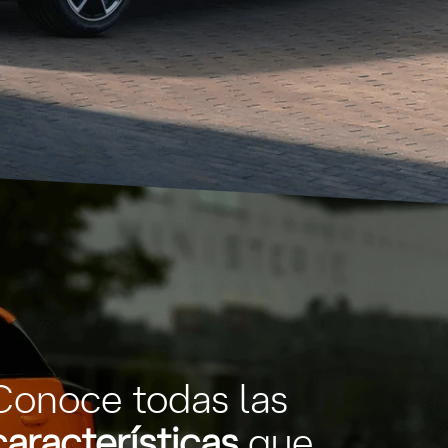
Conoce todas las
características
que