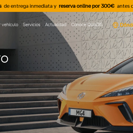
s
de entrega inmediata y
reserva online por 300€
antes d
Dónd
 vehículo
Servicios
Actualidad
Conoce QUADIS
vo