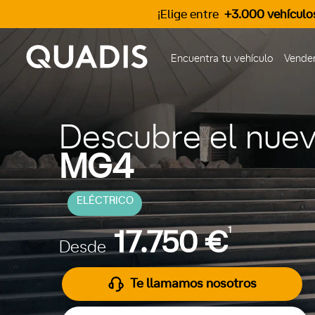
¡Elige entre
+3.000 vehículo
Encuentra tu vehículo
Vender
Descubre el nue
MG4
ELÉCTRICO
1
17.750 €
Desde
Te llamamos nosotros