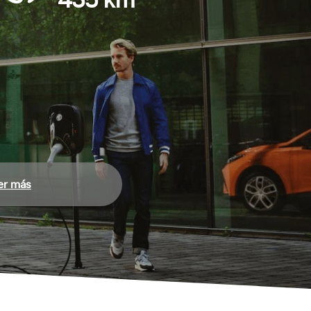
435 km
er más