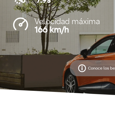
7.9s
Velocidad máxima
166 km/h
Conoce los be