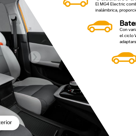
El MG4 Electric comb
inalámbrica, proporc
Bate
Con vari
el ciclo
adaptars
terior