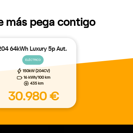
ue más pega contigo
204 64kWh Luxury 5p Aut.
ELÉCTRICO
150kW (204CV)
16 kWh/100 km
435 km
30.980 €