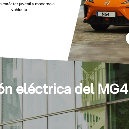
n carácter juvenil y moderno al
vehículo.
ón eléctrica del MG4