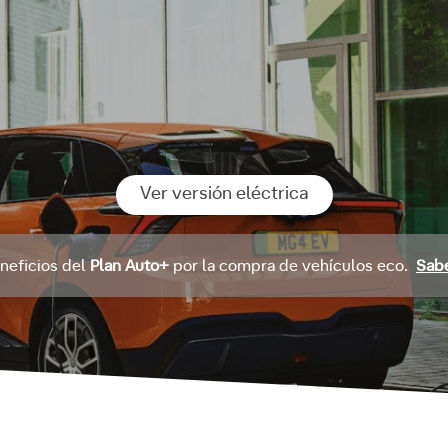
Ver versión eléctrica
neficios del
Plan Auto+
por la compra de vehículos eco.
Sab