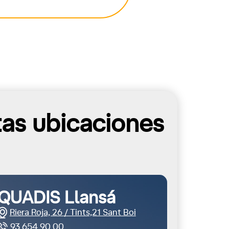
tas ubicaciones
QUADIS Llansá
Riera Roja, 26 / Tints,21 Sant Boi
93 654 90 00