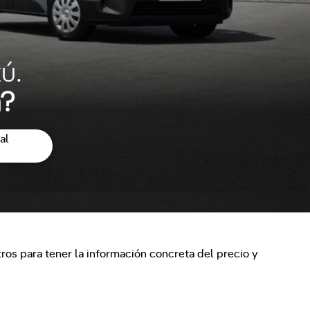
ú.
a?
al
os para tener la información concreta del precio y