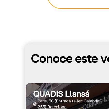
Conoce este ve
QUADIS Llansá
Paris, 58 (Entrada taller: Calabria,
255) Barcelona