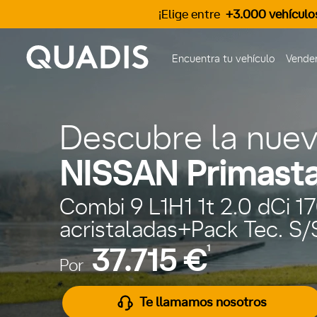
¡Elige entre
+3.000 vehículo
Encuentra tu vehículo
Vender
Descubre la nue
NISSAN Primasta
Combi 9 L1H1 1t 2.0 dCi 1
acristaladas+Pack Tec. S/
1
37.715 €
Por
Te llamamos nosotros