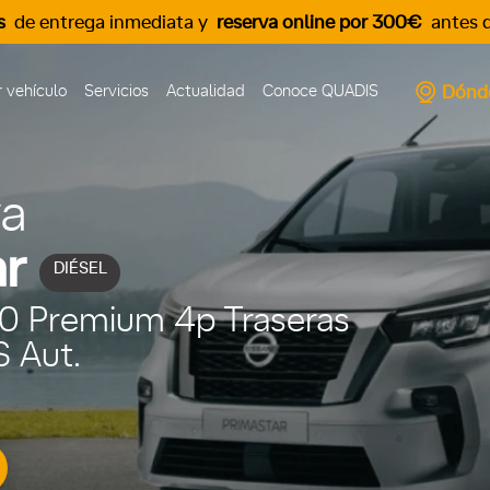
s
de entrega inmediata y
reserva online por 300€
antes d
Dónd
 vehículo
Servicios
Actualidad
Conoce QUADIS
va
r
DIÉSEL
70 Premium 4p Traseras
S Aut.