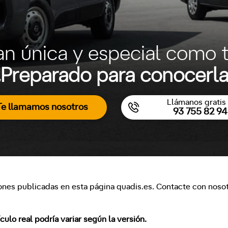
an única y especial como t
Preparado para conocerl
Llámanos gratis 
Te llamamos nosotros
93 755 82 94
ones publicadas en esta página quadis.es. Contacte con nosotr
lo real podría variar según la versión.