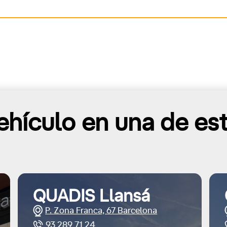
hículo en una de es
QUADIS Llansá
P. Zona Franca, 67 Barcelona
93 289 71 24