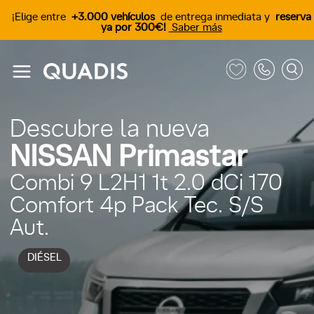
¡Elige entre
+3.000 vehículos
de entrega inmediata y
reserva
ya por 300€!
Saber más
Descubre la nueva
NISSAN Primastar
Combi 9 L2H1 1t 2.0 dCi 170
Comfort 4p Pack Tec. S/S
Aut.
DIÉSEL