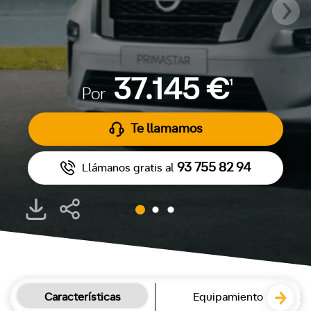
37.145 €
1
Por
Te llamamos
93 755 82 94
Llámanos gratis al
Características
Equipamiento